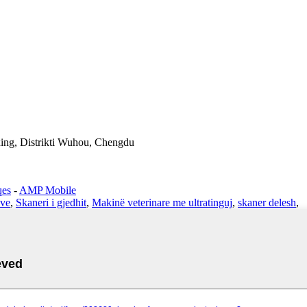
uxing, Distrikti Wuhou, Chengdu
qes
-
AMP Mobile
ëve
,
Skaneri i gjedhit
,
Makinë veterinare me ultratinguj
,
skaner delesh
,