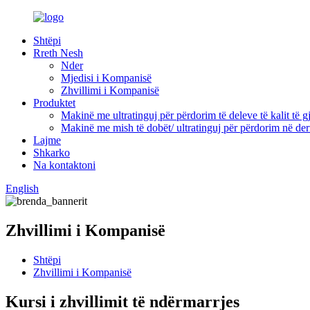
Shtëpi
Rreth Nesh
Nder
Mjedisi i Kompanisë
Zhvillimi i Kompanisë
Produktet
Makinë me ultratinguj për përdorim të deleve të kalit të g
Makinë me mish të dobët/ ultratinguj për përdorim në der
Lajme
Shkarko
Na kontaktoni
English
Zhvillimi i Kompanisë
Shtëpi
Zhvillimi i Kompanisë
Kursi i zhvillimit të ndërmarrjes