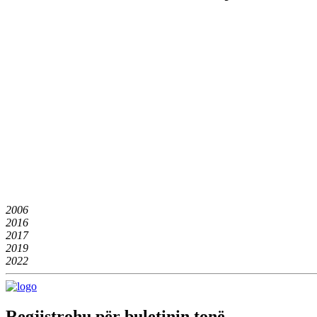
2006
2016
2017
2019
2022
Regjistrohu për buletinin tonë