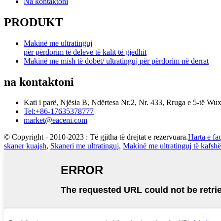
Na kontaktoni
PRODUKT
Makinë me ultratinguj
për përdorim të deleve të kalit të gjedhit
Makinë me mish të dobët/ ultratinguj për përdorim në derrat
na kontaktoni
Kati i parë, Njësia B, Ndërtesa Nr.2, Nr. 433, Rruga e 5-të W
Tel:+86-17635378777
market@eaceni.com
© Copyright - 2010-2023 : Të gjitha të drejtat e rezervuara.
Harta e fa
skaner kuajsh
,
Skaneri me ultratinguj
,
Makinë me ultratinguj të kafsh