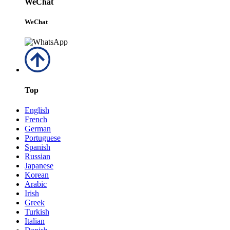
WeChat
WeChat
Top
English
French
German
Portuguese
Spanish
Russian
Japanese
Korean
Arabic
Irish
Greek
Turkish
Italian