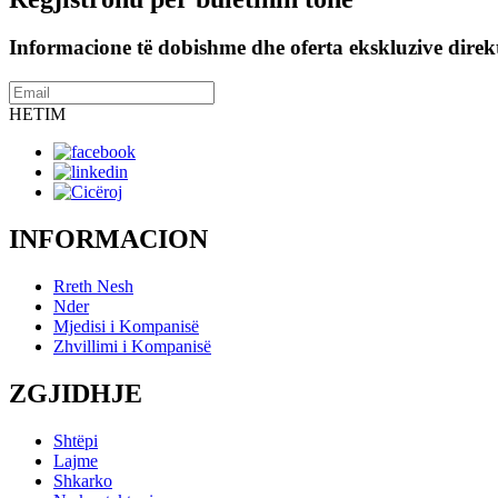
Informacione të dobishme dhe oferta ekskluzive direkt
HETIM
INFORMACION
Rreth Nesh
Nder
Mjedisi i Kompanisë
Zhvillimi i Kompanisë
ZGJIDHJE
Shtëpi
Lajme
Shkarko